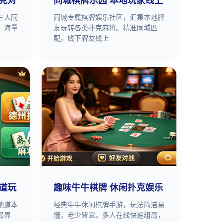
克对
同城棋牌乐园 本地玩家线上
三人同
同城专属棋牌娱乐社区，汇集本地牌
。海量
友玩转各类扑克麻将。精准同城匹
配，线下牌友线上
道玩
趣味牛牛棋牌 休闲扑克娱乐
地道本
经典牛牛休闲棋牌手游，玩法简洁易
局界
懂，老少皆宜。多人在线快速组局，