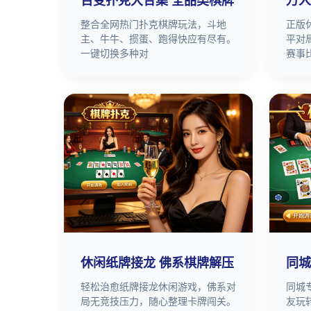
百变扑克大合集 全品类棋牌
万人
整合全网热门扑克棋牌玩法，斗地
正版
主、牛牛、掼蛋、跑得快应有尽有。
平对
一键切换多种对
赛事
休闲纸牌接龙 佛系棋牌解压
同城
轻松治愈纸牌接龙休闲游戏，佛系对
同城
局无竞技压力，随心整理卡牌闯关。
友玩