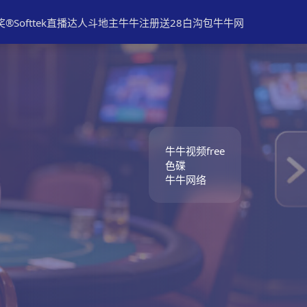
ofttek直播
达人斗地主
牛牛注册送28
白沟包牛牛网
牛牛视频free
色碟
牛牛网络