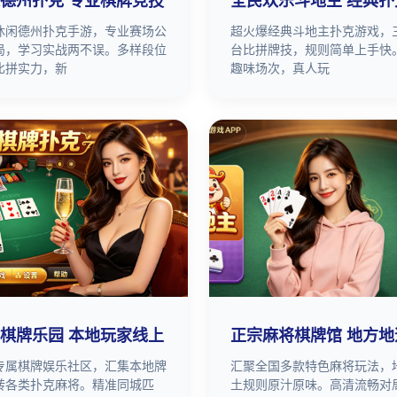
德州扑克 专业棋牌竞技
全民欢乐斗地主 经典扑
休闲德州扑克手游，专业赛场公
超火爆经典斗地主扑克游戏，
局，学习实战两不误。多样段位
台比拼牌技，规则简单上手快
比拼实力，新
趣味场次，真人玩
棋牌乐园 本地玩家线上
正宗麻将棋牌馆 地方地
专属棋牌娱乐社区，汇集本地牌
汇聚全国多款特色麻将玩法，
转各类扑克麻将。精准同城匹
土规则原汁原味。高清流畅对